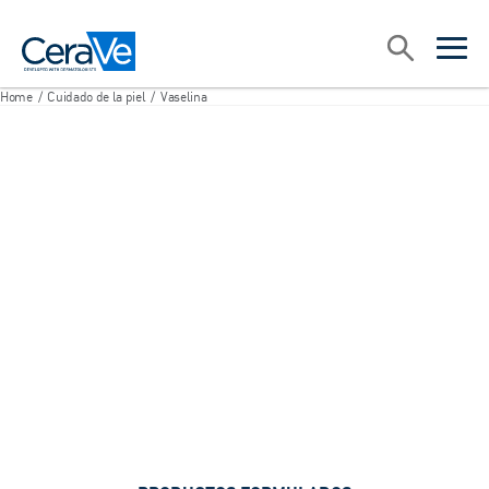
Main Navigation
Search
open sea
open 
Home
/
Cuidado de la piel
/
Vaselina