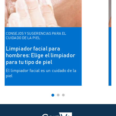
CONSEJOS Y SUGERENCIAS PARA EL
CUIDADO DE LA PIEL
¿Qué tipo de piel tengo?
Todos los tipos de piel pueden
beneficiarse de la limpieza e
hidratación diarias...